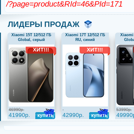
/?page=product&RId=46&PId=171
ЛИДЕРЫ ПРОДАЖ
Xiaomi 15T 12/512 ГБ
Xiaomi 17T 12/512 ГБ
Xiaomi
Global, серый
RU, синий
Glob
ХИТ!!!
ХИТ!!!
46990р.
53990р.
41990р.
42990р.
49990
купить
купить