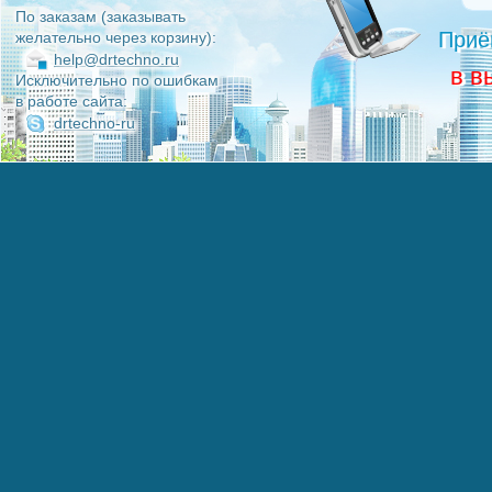
По заказам (заказывать
Приё
желательно через корзину):
help@drtechno.ru
в в
Исключительно по ошибкам
в работе сайта:
drtechno-ru