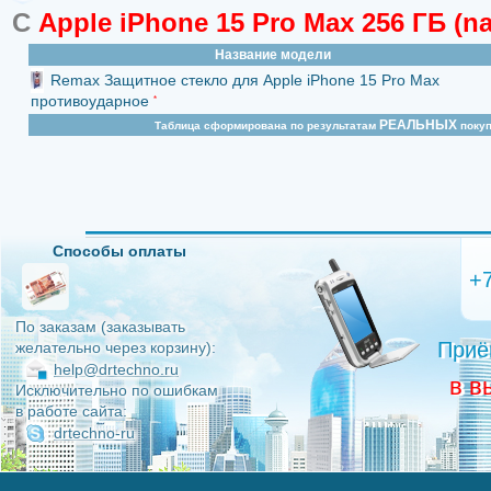
С
Apple iPhone 15 Pro Max 256 ГБ (n
Фронтальная фотокамера: 12 МП
Система спутникового позиционирования: BeiDou, GPS, Galileo, N
Название модели
iBeacon, ГЛОНАСС
Remax Защитное стекло для Apple iPhone 15 Pro Max
Процессор: Apple A17 Pro
противоударное
*
Количество ядер: 6
РЕАЛЬНЫХ
Таблица сформирована по результатам
покуп
Обьём оперативной памяти, тип: 8 ГБ
Обьём основной памяти: 256 ГБ
Разьём для подключения внешних модулей: USB Type-C
Технологии передачи медиа-контента: Bluetooth, NFC, Wi-Fi
ID № на сайте: 32533
Способы оплаты
+
По заказам (заказывать
Приё
желательно через корзину):
help@drtechno.ru
в в
Исключительно по ошибкам
в работе сайта:
drtechno-ru