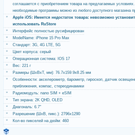
соглашается с приобретением товара на предлагаемых условиях.
необходимые программы можно из любого доступного магазина п
Apple iOS: Имеется недостаток товара: невозможно установит
использовать RuStore
Интерфейс полностью русифицирован
ModelName: iPhone 15 Pro Max
Стандарт: 3G, 4G LTE, 5G
Цвет корпуса: серый
Операционная система: IOS 17
Вес: 221 г
Размеры (ШxВxТ, мм): 76.7x159.9x8.25 мм
Особенности: акселерометр, барометр, гироскоп, датчик освещен
приближения, компас, стереодинамики
Радиомодуль: nano SIM + eSIM
Тип экрана: 2K QHD, OLED
Диагональ: 6.7"
Разрешение (ШxВ, пикс.): 2796x1290
Кол-во пикселей на дюйм: 460
Фотокамера: 48 МП: 24 мм, диафрагма ƒ/1,78; сверхширокоугольн
диафрагма ƒ/2,2;телефото, 12 МП: 48 мм, диафрагма ƒ/1,78.