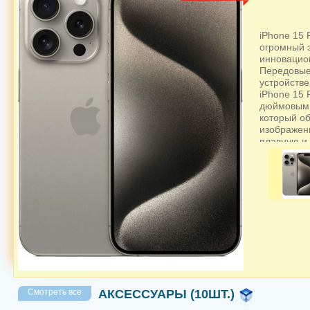
iPhone 15 
огромный 
инновацио
Передовые
устройстве
iPhone 15 
дюймовым 
который о
изображен
плавную и
использов
объективам
функцией 
видео про
Face ID о
доступ к у
Большой а
зарядки по
течение вс
с защитой 
надежным 
дизайн доп
Смотреть все
АКСЕССУАРЫ (10ШТ.)
ищете смар
вашим высо