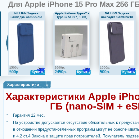
Для Apple iPhone 15 Pro Max 256 ГБ
станет от
NiLLKiN Задняя
Apple Кабель Type-C -
NiLLKiN Задняя
накладка CamShield
Type-C A1997, 1.0м,
накладка CamShield
Pro для Apple iPhone
белый (MM093ZE/A)
Pro для Apple iPhone
15 Pro Max синий
15 Pro Max
фиолетовая
1500р.
2990р.
1500р.
500р.
2450р.
500р.
Купить
Купить
Купить
Характеристики
Характеристики Apple iPho
ГБ (nano-SIM + eS
Гарантия 12 мес.
На устройстве допускается отсутствие обязательных к предустан
в отношении предустановленных программ могут не обеспечивать
и 4.2 ст.4 Закона о защите прав потребителей. Покупатель подтве