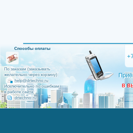
Способы оплаты
+
По заказам (заказывать
Приё
желательно через корзину):
help@drtechno.ru
в в
Исключительно по ошибкам
в работе сайта:
drtechno-ru