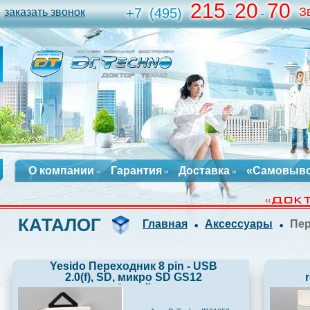
215
20
70
З
+7
(495)
-
-
заказать звонок
О компании
Гарантия
Доставка
«Самовыв
КАТАЛОГ
Главная
Аксессуары
Пе
Yesido Переходник 8 pin - USB
2.0(f), SD, микро SD GS12
белый