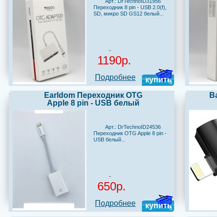
Арт.: DrTechnoID31956
Переходник 8 pin - USB 2.0(f),
SD, микро SD GS12 белый...
1190р.
Подробнее
купить
Earldom Переходник OTG
B
Apple 8 pin - USB белый
Арт.: DrTechnoID24536
Переходник OTG Apple 8 pin -
USB белый...
650р.
Подробнее
купить