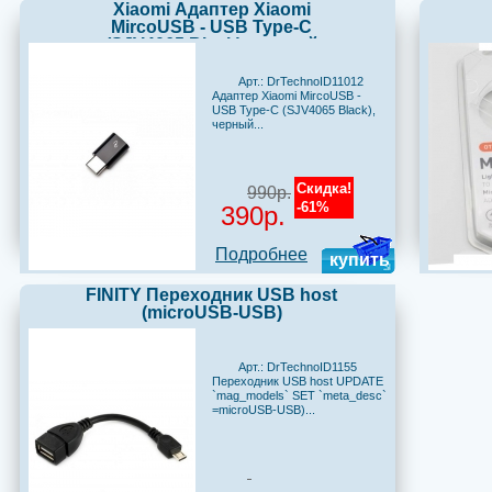
Xiaomi Адаптер Xiaomi
MircoUSB - USB Type-C
(SJV4065 Black), черный
Арт.: DrTechnoID11012
Адаптер Xiaomi MircoUSB -
USB Type-C (SJV4065 Black),
черный...
Скидка!
990р.
-61%
390р.
Подробнее
купить
FINITY Переходник USB host
(microUSB-USB)
Арт.: DrTechnoID1155
Переходник USB host UPDATE
`mag_models` SET `meta_desc`
=microUSB-USB)...