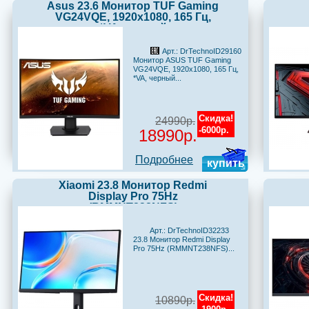
Asus 23.6 Монитор TUF Gaming
VG24VQE, 1920x1080, 165 Гц,
*VA, черный
Арт.: DrTechnoID29160
Монитор ASUS TUF Gaming
VG24VQE, 1920x1080, 165 Гц,
*VA, черный...
Скидка!
24990р.
-6000р.
18990р.
Подробнее
купить
Xiaomi 23.8 Монитор Redmi
Display Pro 75Hz
(RMMNT238NFS)
Арт.: DrTechnoID32233
23.8 Монитор Redmi Display
Pro 75Hz (RMMNT238NFS)...
Скидка!
10890р.