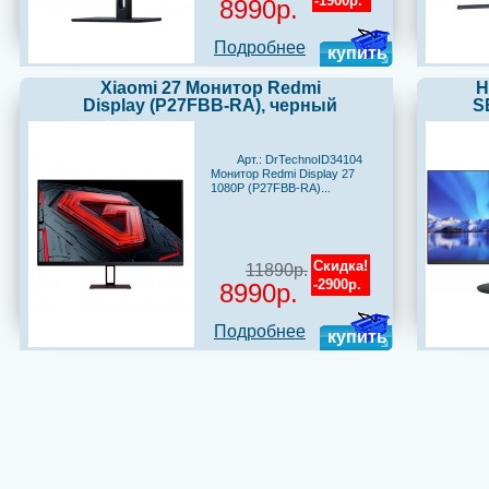
-1900р.
8990р.
Подробнее
купить
Xiaomi 27 Монитор Redmi
H
Display (P27FBB-RA), черный
S
Арт.: DrTechnoID34104
Монитор Redmi Display 27
1080P (P27FBB-RA)...
Скидка!
11890р.
-2900р.
8990р.
Подробнее
купить