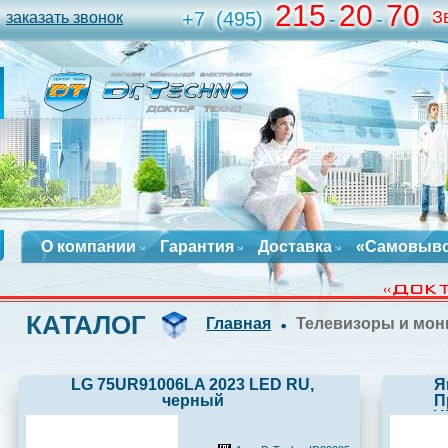
215
20
70
З
+7
(495)
-
-
заказать звонок
О компании
Гарантия
Доставка
«Самовыв
КАТАЛОГ
Главная
Телевизоры и мо
LG 75UR91006LA 2023 LED RU,
Я
черный
П
U