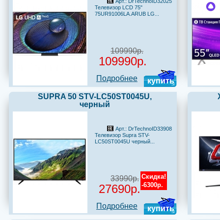
Арт.: DrTechnoID32025
Телевизор LCD 75"
75UR91006LA.ARUB LG...
109990р.
109990р.
Подробнее
купить
SUPRA 50 STV-LC50ST0045U,
черный
Арт.: DrTechnoID33908
Телевизор Supra STV-
LC50ST0045U черный...
Скидка!
33990р.
-6300р.
27690р.
Подробнее
купить