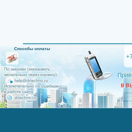
Способы оплаты
+
По заказам (заказывать
Приё
желательно через корзину):
help@drtechno.ru
в в
Исключительно по ошибкам
в работе сайта:
drtechno-ru