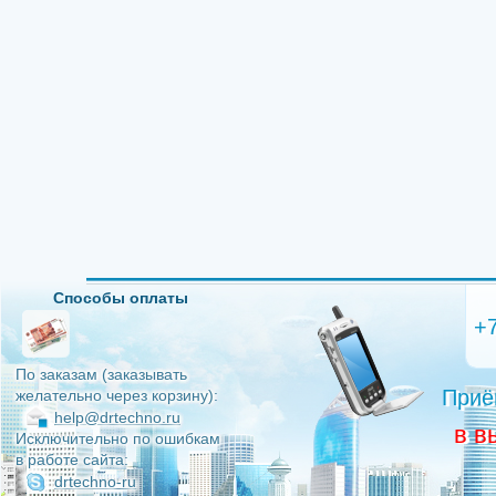
Способы оплаты
+
По заказам (заказывать
Приё
желательно через корзину):
help@drtechno.ru
в в
Исключительно по ошибкам
в работе сайта:
drtechno-ru