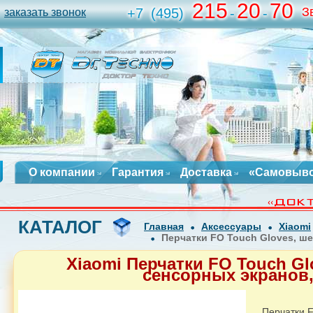
215
20
70
З
+7
(495)
-
-
заказать звонок
О компании
Гарантия
Доставка
«Самовыв
КАТАЛОГ
Главная
Аксессуары
Xiaomi
Перчатки FO Touch Gloves, ш
Xiaomi Перчатки FO Touch Gl
сенсорных экранов
Перчатки F