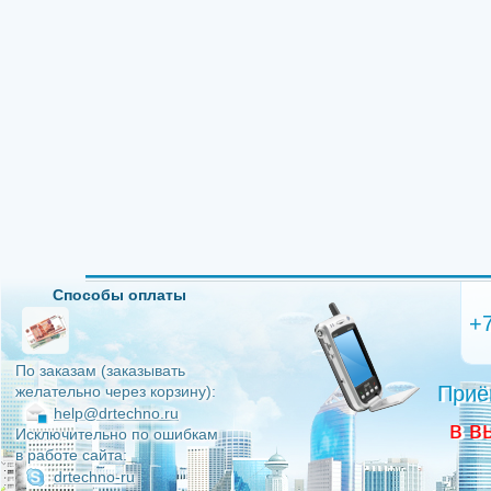
Способы оплаты
+
По заказам (заказывать
Приё
желательно через корзину):
help@drtechno.ru
в в
Исключительно по ошибкам
в работе сайта:
drtechno-ru