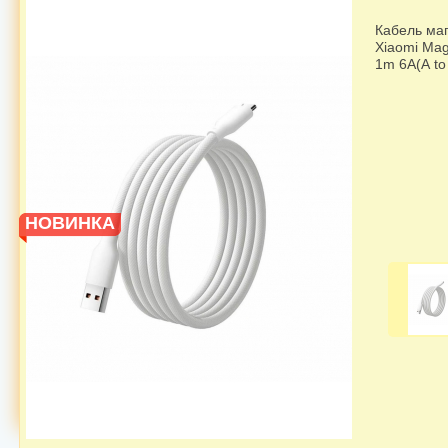
Кабель ма
Xiaomi Mag
1m 6А(А to 
НОВИНКА