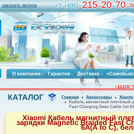
215
20
70
З
+7
(495)
-
-
заказать звонок
О компании
Гарантия
Доставка
«Самовыв
КАТАЛОГ
Главная
Аксессуары
Xiaomi
Кабель магнитный плетёный д
Fast Charging Data Cable 1m 6
Xiaomi Кабель магнитный пле
зарядки Magnetic Braided Fast C
6А(А to C), бе