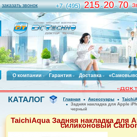
215
20
70
З
+7
(495)
-
-
заказать звонок
О компании
Гарантия
Доставка
«Самовыв
КАТАЛОГ
Главная
Аксессуары
Taichi
Задняя накладка для Apple iP
черный
TaichiAqua Задняя накладка для A
силиконовый Carbo