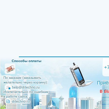
Способы оплаты
+
По заказам (заказывать
Приё
желательно через корзину):
help@drtechno.ru
в в
Исключительно по ошибкам
в работе сайта:
drtechno-ru