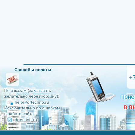
Способы оплаты
+
По заказам (заказывать
Приё
желательно через корзину):
help@drtechno.ru
в в
Исключительно по ошибкам
в работе сайта:
drtechno-ru