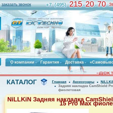
215
20
70
З
+7
(495)
-
-
заказать звонок
О компании
Гарантия
Доставка
«Самовыв
КАТАЛОГ
Главная
Аксессуары
NiLLKi
Задняя накладка CamShield Pr
фиолетовая
NiLLKiN Задняя накладка CamShiel
15 Pro Max фиол