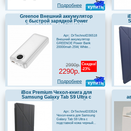
Подробнее
купить
Greenoe Внешний аккумулятор
i
с быстрой зарядкой Power
S
Bank 20000mah 25W, White
Арт.: DrTechnoID36518
Внешний аккумулятор
GREENOE Power Bank
20000mah 25W, White...
Скидка!
2990р.
-23%
2290р.
Подробнее
купить
iBox Premium Чехол-книга для
Samsung Galaxy Tab S9 Ultra с
а
подставкой кожа черный
4
Арт.: DrTechnoID33524
Чехол-книга для Samsung
Galaxy Tab S9 Ultra с
подставкой кожа черный...