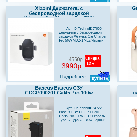
Xiaomi Держатель с
G
беспроводной зарядкой
Wireless Car Charger Pro 50W
MDZ-17-EZ Черный
Арт.: DrTechnoID37963
Держатель с беспроводной
зарядкой Wireless Car Charger
Pro 50W MDZ-17-EZ Черный...
Скидка!
4550р.
-12%
3990р.
Подробнее
купить
Baseus Baseus СЗУ
CCGP090201 GaN5 Pro 100w
н
C+U + кабель Type-C-Type-C,
100w, черный_
Арт.: DrTechnoID34722
Baseus СЗУ CCGP090201
GaN5 Pro 100w C+U + кабель
Type-C-Type-C, 100w, черный...