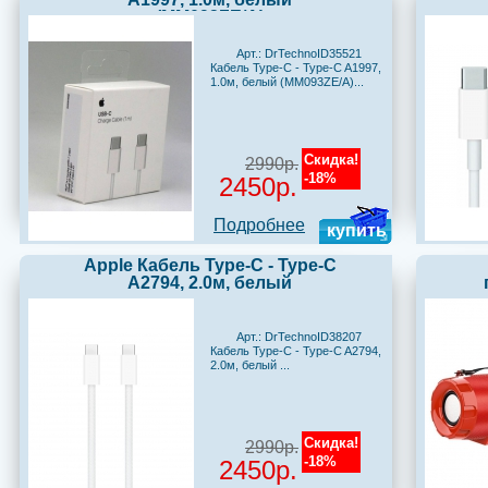
(MM093ZE/A)
Арт.: DrTechnoID35521
Кабель Type-C - Type-C A1997,
1.0м, белый (MM093ZE/A)...
Скидка!
2990р.
-18%
2450р.
Подробнее
купить
Apple Кабель Type-C - Type-C
A2794, 2.0м, белый
Арт.: DrTechnoID38207
Кабель Type-C - Type-C A2794,
2.0м, белый ...
Скидка!
2990р.
-18%
2450р.