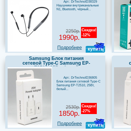
Арт.: DrTechnoID38329
Наушники внутриканальные
N1, Bluetooth, чёрный...
Скидка!
2250р.
-12%
1990р.
Подробнее
купить
Samsung Блок питания
сетевой Type-C Samsung EP-
T2510, 25Вт, белый
Арт.: DrTechnoID36805
Блок питания сетевой Type-C
Samsung EP-T2510, 25Вт,
белый...
Скидка!
2530р.
-27%
1850р.
Подробнее
купить