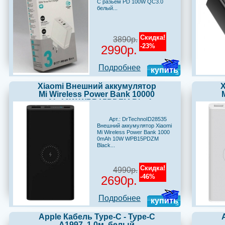
C разьем PD 100W QC3.0
белый...
Скидка!
3890р.
-23%
2990р.
Подробнее
купить
Xiaomi Внешний аккумулятор
Mi Wireless Power Bank 10000
mAh 10W WPB15PDZM Black
Арт.: DrTechnoID28535
Внешний аккумулятор Xiaomi
Mi Wireless Power Bank 1000
0mAh 10W WPB15PDZM
Black...
Скидка!
4990р.
-46%
2690р.
Подробнее
купить
Apple Кабель Type-C - Type-C
A1997, 1.0м, белый