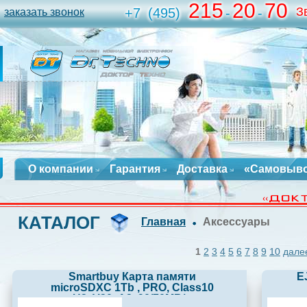
215
20
70
З
+7
(495)
-
-
заказать звонок
О компании
Гарантия
Доставка
«Самовыв
КАТАЛОГ
Главная
Аксессуары
1
2
3
4
5
6
7
8
9
10
дале
Smartbuy Карта памяти
E
microSDXC 1Tb , PRO, Class10
U3, V30, А2, 90/70MB/s