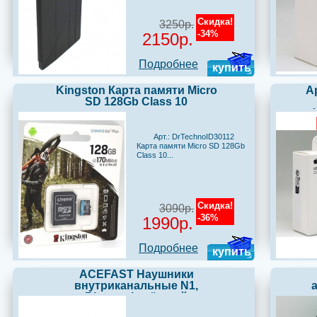
Скидка!
3250р.
-34%
2150р.
Подробнее
купить
Kingston Карта памяти Micro
A
SD 128Gb Class 10
Арт.: DrTechnoID30112
Карта памяти Micro SD 128Gb
Class 10...
Скидка!
3090р.
-36%
1990р.
Подробнее
купить
ACEFAST Наушники
внутриканальные N1,
Bluetooth, чёрный