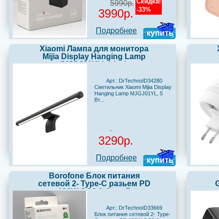
Скидка!
5990р.
-33%
3990р.
Подробнее
купить
Xiaomi Лампа для монитора
Mijia Display Hanging Lamp
(MJGJ01YL), black
Арт.: DrTechnoID34280
Светильник Xiaomi Mijia Display
Hanging Lamp MJGJ01YL, 5
Вт...
3290р.
Подробнее
купить
Borofone Блок питания
сетевой 2- Type-C разьем PD
100W QC3.0 белый
Арт.: DrTechnoID33669
Блок питания сетевой 2- Type-