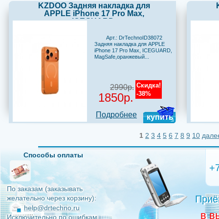
KZDOO Задняя накладка для
APPLE iPhone 17 Pro Max,
ICEGUARD,
MagSafe,оранжевый
Арт.: DrTechnoID38072
Задняя накладка для APPLE
iPhone 17 Pro Max, ICEGUARD,
MagSafe,оранжевый...
Скидка!
2990р.
-38%
1850р.
Подробнее
купить
1
2
3
4
5
6
7
8
9
10
дале
Способы оплаты
+
По заказам (заказывать
Приё
желательно через корзину):
help@drtechno.ru
в в
Исключительно по ошибкам