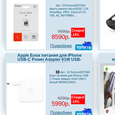
Арт.: DrTechnoID37254
Карта памяти microSDXC 1Tb
SmartBuy, PRO, Class10 U3,
V30, А2, 90/70MB/s...
Скидка!
9990р.
-14%
8590р.
Подробнее
купить
Apple Блок питания для iPhone
USB-C Power Adapter 61W USB-
m
C белый MRW22ZM/A
Арт.: DrTechnoID37369
Блок питания для iPhone USB-
C Power Adapter 61W USB-C
белый MRW22ZM/A...
Скидка!
6990р.
-14%
5990р.
Подробнее
купить