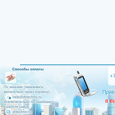
Способы оплаты
+
По заказам (заказывать
Приё
желательно через корзину):
help@drtechno.ru
в в
Исключительно по ошибкам
в работе сайта:
drtechno-ru