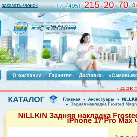
215
20
70
З
+7
(495)
-
-
заказать звонок
О компании
Гарантия
Доставка
«Самовыв
КАТАЛОГ
Главная
Аксессуары
NiLLKi
Задняя накладка Frosted Magn
NiLLKiN Задняя накладка Froste
iPhone 17 Pro Max
Задняя нак