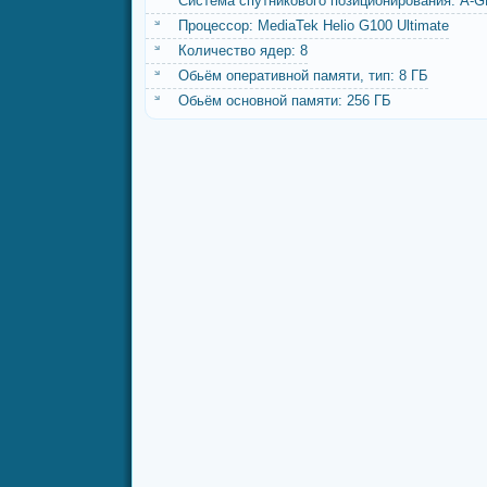
Система спутникового позиционирования: A
Процессор: MediaTek Helio G100 Ultimate
Количество ядер: 8
Обьём оперативной памяти, тип: 8 ГБ
Обьём основной памяти: 256 ГБ
Разьём для подключения внешних модулей: US
Поддерживаемые интерфейсы для подключения:
802.11ac, инфракрасный порт (IRDA)
Cканер отпечатка пальца: да
Слот для расширения памяти: да
Ёмкость аккумулятора: 7000 мА·ч
ID № на сайте: 37146