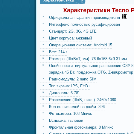
Характеристики
Характеристики Tecno P
Официальная гарантия производителя
Интерфейс полностью русифицирован
Стандарт: 2G, 3G, 4G LTE
Цвет корпуса: бежевый
Операционная система: Android 15
Вес: 214 г
Размеры (ШxВxТ, мм): 76.6x168.6x9.31 мм
Особенности: виртуальное расширение ОЗУ 8
зарядка 45 Вт, поддержка OTG, Z-вибромотор
Радиомодуль: 2 nano SIM
Тип экрана: IPS, FHD+
Диагональ: 6.78"
Разрешение (ШxВ, пикс.): 2460x1080
Кол-во пикселей на дюйм: 396
Фотокамера: 108 Мпикс
Вспышка: тыловая
Фронтальная фотокамера: 8 Мпикс