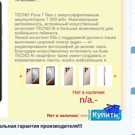
TECNO Pova 7 Neo с энергоэффективным
аккумулятором 7 000 мАч. Максимальная
автономность, встроенный искусственный
интеллект TECNO AI и большие возможности для
мобильного гейминга.
Умный ассистент Ella с поддержкой русского языка
выполняет широкий спектр задач — от
редактирования фотографий до вызова такси.
Благодаря искусственному интеллекту на базе
TECNO AI смартфон также умеет создавать и
корректировать тексты, искать информацию в
памяти гаджета и в интернете, а также предлагает
множество других интересных функций для
облегчения выполнения рутинных задач.
TECNO Pova 7 Neo оснащён проверенным и
мощным процессором MediaTek Helio G100
Ultimate, который отвечает за оперативную работу и
быстрый запуск приложений.
Нет в наличии
Ультраёмкий аккумулятор 7 000 мАч обеспечивает
n/a.-
автономность на целый день работы и более.
Смартфон поддерживает быструю зарядку 45 Вт и
функцию обратной зарядки, превращая смартфон в
Купить
пауэрбанк.
Нет в наличии:
○○○
Чёткое изображение с идеальной цветопередачей.
TECNO Pova 7 Neo получил IPS-экран диагональю
льная гарантия производителя!!!
6.78″ с частотой обновления 120 Гц.
Стереодинамики с объёмным звуком Dolby Atmos