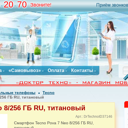
20
70
Звоните!
-
-
Приём звонков 
а
«Самовывоз»
Оплата
Контакты
льные телефоны
Tecno
/256 ГБ RU, титановый
o 8/256 ГБ RU, титановый
Арт.: DrTechnoID37146
Смартфон Tecno Pova 7 Neo 8/256 ГБ RU,
титановый...