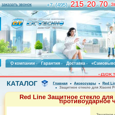
215
20
70
З
+7
(495)
-
-
заказать звонок
О компании
Гарантия
Доставка
«Самовыв
КАТАЛОГ
Главная
Аксессуары
Red Li
Защитное стекло для Xiaomi 
Red Line Защитное стекло для 
противоударное 
Защитное с