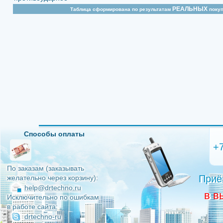
РЕАЛЬНЫХ
Таблица сформирована по результатам
покуп
Способы оплаты
+
По заказам (заказывать
Приё
желательно через корзину):
help@drtechno.ru
в в
Исключительно по ошибкам
в работе сайта:
drtechno-ru