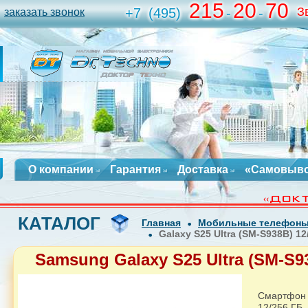
215
20
70
З
+7
(495)
-
-
заказать звонок
О компании
Гарантия
Доставка
«Самовыв
КАТАЛОГ
Главная
Мобильные телефон
Galaxy S25 Ultra (SM-S938B) 1
Samsung Galaxy S25 Ultra (SM-S9
Смартфон 
12/256 ГБ, 