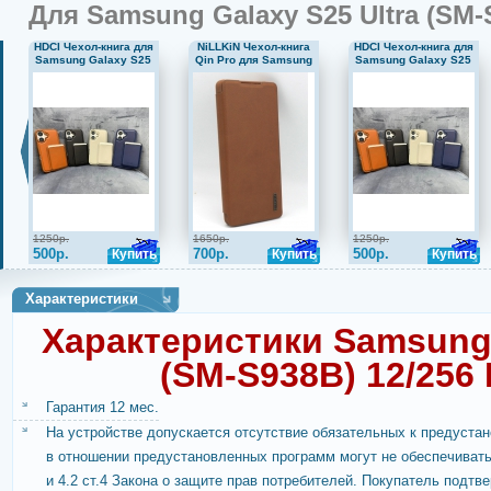
снимки бу
Для Samsung Galaxy S25 Ultra (SM-
естественн
HDCI Чехол-книга для
NiLLKiN Чехол-книга
HDCI Чехол-книга для
как в жизни
Samsung Galaxy S25
Qin Pro для Samsung
Samsung Galaxy S25
Невероятн
Ultra на магнитах
Galaxy S25 Ultra кожа
Ultra на магнитах
коричневый
коричневый
графит
теперь в 
ультрашир
получаютс
снятые на
выглядят ч
алгоритм P
детализац
1250р.
1650р.
1250р.
500р.
700р.
500р.
Купить
Купить
Купить
Самый мощ
специально
Характеристики
специальн
для Galax
Характеристики Samsung 
в реальном
(SM-S938B) 12/256
ждет полно
иммерсивн
Гарантия 12 мес.
На устройстве допускается отсутствие обязательных к предустан
в отношении предустановленных программ могут не обеспечивать
и 4.2 ст.4 Закона о защите прав потребителей. Покупатель подтве