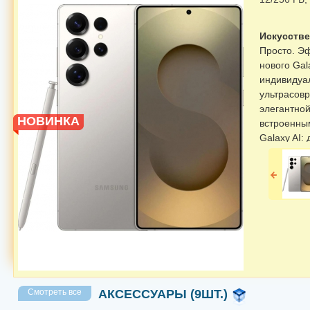
Искусстве
Просто. Э
нового Gal
индивидуал
ультрасов
элегантной
НОВИНКА
встроенны
Galaxy AI:
искусствен
повседнев
нового уро
Самый мощ
ProVisual 
процессора
снимайте, 
никогда ра
Невероятн
Алгоритм O
Смотреть все
АКСЕССУАРЫ (9ШТ.)
объекты с