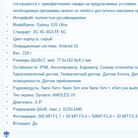
соглашается с приобретением товара на предлагаемых условиях.
необходимые программы можно из любого доступного магазина п
Интерфейс полностью русифицирован
ModelName: Galaxy S25 Ultra
Стандарт: 2G 3G 4G/LTE 5G
Цвет корпуса: серый
Операционная система: Android 15
Вес: 218 г
Размеры (ШxВxТ, мм): 77.6x162.8x8.2 мм
Особенности: IP68, Акселерометр, Барометр, Сканер отпечатка п
Гироскопический датчик, Геомагнитный датчик, Датчик Холла, Да
освещенности, Датчик приближения
Радиомодуль: Nano Sim+ Nano Sim или Nano Sim + eSim (на выбо
Тип экрана: Dynamic AMOLED 2X
Диагональ: 6.9"
Разрешение (ШxВ, пикс.): 3120x1440
Фотокамера: 200 МП F1,7 + 50 МП F3,4 + 50МП F1,9 + 10 МП F2,4
Вспышка: Да
Поддерживаемые видео форматы: MP4, M4V, 3GP, 3G2, AVI, FL
Поддерживаемые аудио форматы: MP3, M4A, 3GA, AAC, OGG, O