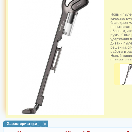
Новый пыле
качестве ру
благодаря м
не вызывает
образом, чт
ручки. Сама 
удержания п
дизайн пыле
решений, сп
работы в ра
Новый мини
оптимизиров
позволяющую
очищать воз
снижается с
потеря силы
электродвиг
даже въевшу
Используем
циклонной ф
завихрений,
и другие кр
образование
временем не
проскользну
которая ула
загрязнение
Характеристики
Входящие в 
любом месте