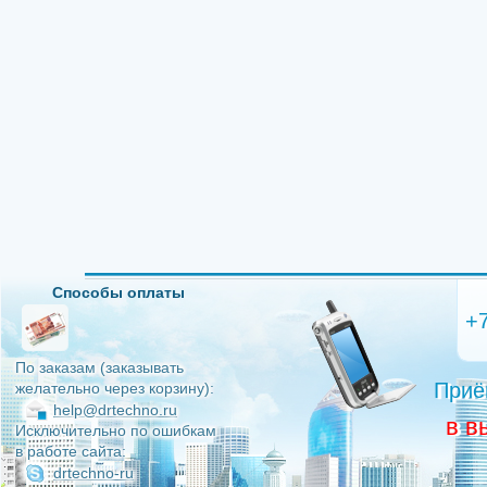
Способы оплаты
+
По заказам (заказывать
Приё
желательно через корзину):
help@drtechno.ru
в в
Исключительно по ошибкам
в работе сайта:
drtechno-ru