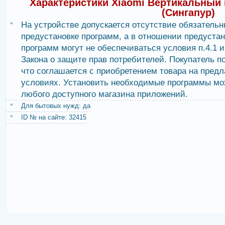
Характеристики Xiaomi Вертикальный
мебели и уд
(Сингапур)
пылесос спр
положении он
На устройстве допускается отсутствие обязательн
различные п
предустановке программ, а в отношении предуста
программ могут не обеспечиваться условия п.4.1 и 
Закона о защите прав потребителей. Покупатель п
что соглашается с приобретением товара на пред
условиях. Установить необходимые программы мо
любого доступного магазина приложений.
Для бытовых нужд: да
ID № на сайте: 32415