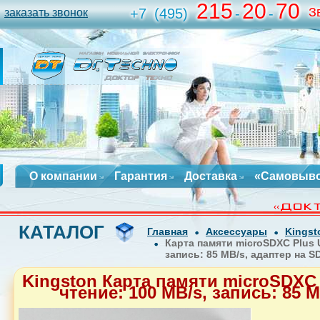
215
20
70
З
+7
(495)
-
-
заказать звонок
О компании
Гарантия
Доставка
«Самовыв
КАТАЛОГ
Главная
Аксессуары
Kingst
Карта памяти microSDXC Plus U
запись: 85 MB/s, адаптер на S
Kingston Карта памяти microSDXC P
чтение: 100 MB/s, запись: 85 