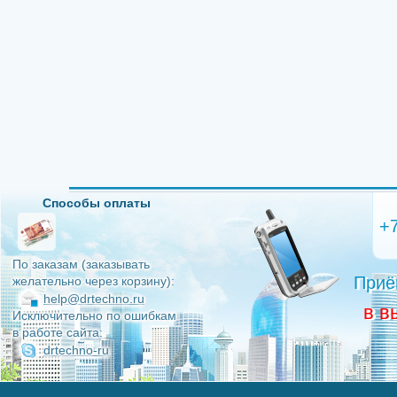
Способы оплаты
+
По заказам (заказывать
Приё
желательно через корзину):
help@drtechno.ru
в в
Исключительно по ошибкам
в работе сайта:
drtechno-ru