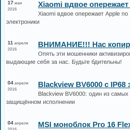
17
Xiaomi вдвое опережает 
мая
2016
Xiaomi вдвое опережает Apple п
электроники
11
ВНИМАНИЕ!!! Нас копир
апреля
2016
Опять эти мошенники активизиро
выдающие себя за нас. Будьте бдительны!
04
Blackview BV6000 c IP68 
апреля
2016
Blackview BV6000: один из самы
защищённом исполнении
04
MSI моноблок Pro 16 Flex
апреля
2016