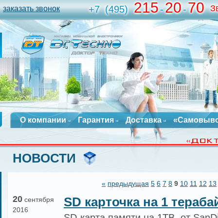
215
20
70
З
+7
(495)
-
-
заказать звонок
О компании
Гарантия
Доставка
«Самовыв
НОВОСТИ
«
предыдущая
5
6
7
8
9
10
11
12
13
20
SD карточка на 1 тераба
сентября
2016
SD-карта памяти на 1TB, от SanD