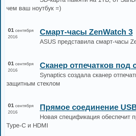
чем ваш ноутбук =)
01
Cмарт-часы ZenWatch 3
сентября
2016
ASUS представила смарт-часы Z
01
Сканер отпечатков под 
сентября
2016
Synaptics создала сканер отпеча
защитным стеклом
01
Прямое соединение USB
сентября
2016
Новая спецификация обеспечит 
Type-C и HDMI