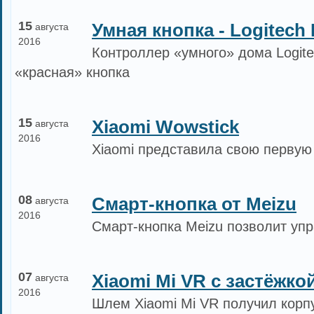
15
Умная кнопка - Logitech
августа
2016
Контроллер «умного» дома Logit
«красная» кнопка
15
Xiaomi Wowstick
августа
2016
Xiaomi представила свою первую
08
Смарт-кнопка от Meizu
августа
2016
Смарт-кнопка Meizu позволит уп
07
Xiaomi Mi VR с застёжк
августа
2016
Шлем Xiaomi Mi VR получил корп