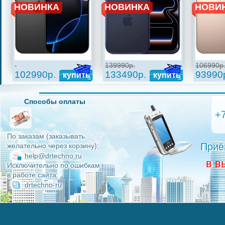
НОВИНКА
НОВИНКА
НОВИ
139990р.
106990р
102990р.
133490р.
93990
купить
купить
Способы оплаты
+
По заказам (заказывать
Приё
желательно через корзину):
help@drtechno.ru
в в
Исключительно по ошибкам
в работе сайта:
drtechno-ru