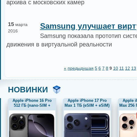
архива с московских камер
15
Samsung улучшает вирт
марта
2016
Samsung показала прототип сис
движения в виртуальной реальности
«
предыдущая
5
6
7
8
9
10
11
12
13
НОВИНКИ
Apple iPhone 16 Pro
Apple iPhone 17 Pro
Apple 
512 ГБ (nano-SIM +
Max 1 ТБ (eSIM + eSIM)
Max 256 
eSIM), черный титан
синий
eSIM) пу
новый, не актив, без
комплекта