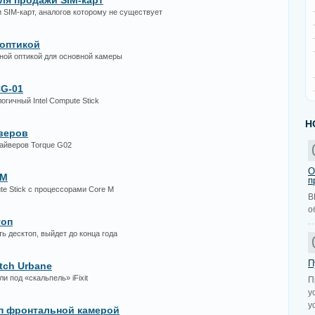
ля продажи SIM-карт
 SIM-карт, аналогов которому не существует
 оптикой
нной оптикой для основной камеры
CG-01
огичный Intel Compute Stick
Н
веров
айверов Torque G02
О
 M
п
te Stick с процессорами Core M
В
о
топ
 десктоп, выйдет до конца года
П
tch Urbane
 под «скальпель» iFixit
П
у
у
Мп фронтальной камерой