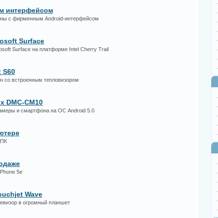
ым интерфейсом
оны с фирменным Android-интерфейсом
osoft Surface
oft Surface на платформе Intel Cherry Trail
 S60
н со встроенным тепловизором
ix DMC-CM10
амеры и смартфона на ОС Android 5.0
ютере
 ПК
родаже
iPhone 5e
ouchjet Wave
левизор в огромный планшет