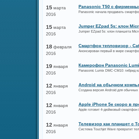
Panasonic T50 с фирменн
15
марта
Panasonic начала продавать смартф
2016
Jumper EZpad 5s: клон Micr
15
марта
Jumper EZpad 5s: клон планшета Micros
2016
Cмартфон тепловизор - Cat
18
февраля
Анонсирован первый в мире смартфо
2016
Камерофон Panasonic Lum
19
января
Panasonic Lumix DMC-CM10: гибрид к
2016
Android на обычном компь
12
января
Создана версия Android для обычных
2016
Apple iPhone 5e скоро в п
12
января
Apple готовит 4-дюймовый смартфон 
2016
Телевизор как планшет с T
12
января
Система Touchjet Wave превратит те
2016