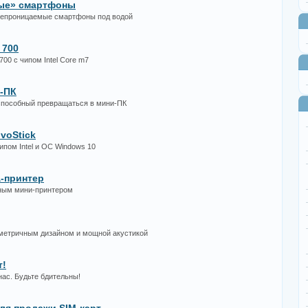
ые» смартфоны
онепроницаемые смартфоны под водой
 700
00 с чипом Intel Core m7
н-ПК
 способный превращаться в мини-ПК
voStick
ипом Intel и ОС Windows 10
а-принтер
нным мини-принтером
имметричным дизайном и мощной акустикой
т!
ас. Будьте бдительны!