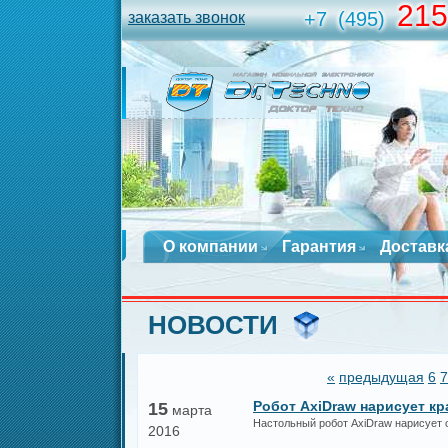
215
+7
(495)
заказать звонок
О компании
Гарантия
Доставк
НОВОСТИ
«
предыдущая
6
7
Робот AxiDraw нарисует к
15
марта
Настольный робот AxiDraw нарисует 
2016