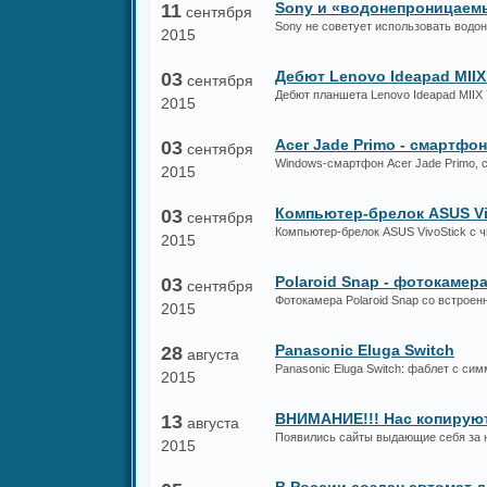
Sony и «водонепроницаем
11
сентября
Sony не советует использовать вод
2015
Дебют Lenovo Ideapad MIIX
03
сентября
Дебют планшета Lenovo Ideapad MIIX 7
2015
Acer Jade Primo - смартфо
03
сентября
Windows-смартфон Acer Jade Primo,
2015
Компьютер-брелок ASUS Vi
03
сентября
Компьютер-брелок ASUS VivoStick с ч
2015
Polaroid Snap - фотокамер
03
сентября
Фотокамера Polaroid Snap со встрое
2015
Panasonic Eluga Switch
28
августа
Panasonic Eluga Switch: фаблет с с
2015
ВНИМАНИЕ!!! Нас копирую
13
августа
Появились сайты выдающие себя за н
2015