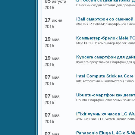
В России создан автомат д
05
августа
В России создан автомат для продажи
2015
iBall смартфон со сменной
17
июня
iBall mSLR Cobalt4: смартфон со сме
2015
Компьютер-брелок Mele P
19
мая
Mele PCG-01: компьютер-брелок, анал
2015
Kyocera смартфон для дай
19
мая
Kyocera представила смартфон для д
2015
Intel Compute Stick на Core
07
мая
Intel готовит мини-компьютеры Compu
2015
Ubuntu-смартфон как деск
07
мая
Ubuntu-смартфон, способный заменить
2015
iFixit «умных» часов LG Wa
07
мая
«Умные» часы LG Watch Urbane попали
2015
Panasonic Eluga L 4G с 5-
07
мая