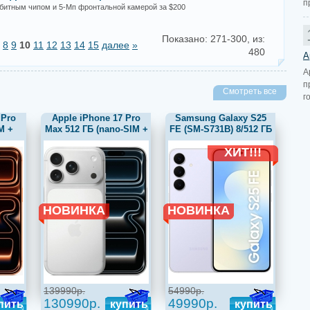
п
4-битным чипом и 5-Мп фронтальной камерой за $200
Показано: 271-300, из:
8
9
10
11
12
13
14
15
далее
»
480
A
A
п
Смотреть все
г
 Pro
Apple iPhone 17 Pro
Samsung Galaxy S25
M +
Max 512 ГБ (nano-SIM +
FE (SM-S731B) 8/512 ГБ
вый
eSIM) серебристый
RU, голубой
ХИТ!!!
НОВИНКА
НОВИНКА
139990р.
54990р.
130990р.
49990р.
пить
купить
купить