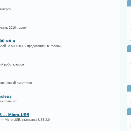
 камерой
вым, 2016, годом!
000 мА·ч
ареей на 5000 мА·ч представлен в России
щий роботелефон
 защищённый смартфон
cleus
й» планшет
B — Micro-USB
— Micro-USB, стандарта USB 2.0