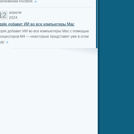
риложений RuStore.
апреля
12
2024
pple добавит ИИ во все компьютеры Mac
pple добавит ИИ во все компьютеры Mac с помощью
роцессоров M4 — некоторые представят уже в этом
оду