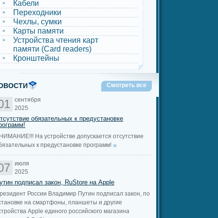
Кабели
Переходники
Чехлы, сумки
Карты памяти
Устройства чтения карт
памяти (Card readers)
Кронштейны
ОВОСТИ
Смотреть все
сентября
01
2025
тсутствие обязательных к предустановке
рограмм!
НИМАНИЕ!!! На устройстве допускается отсутствие
бязательных к предустановке программ!
июля
07
2025
утин подписал закон, RuStore на Apple
резидент России Владимир Путин подписал закон, по
становке на смартфоны, планшеты и другие
стройства Apple единого российского магазина