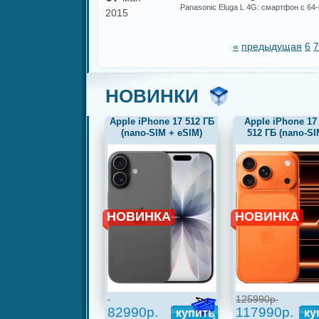
Panasonic Eluga L 4G: смартфон с 6
2015
«
предыдущая
6
7
НОВИНКИ
Apple iPhone 17 512 ГБ
Apple iPhone 17
(nano-SIM + eSIM)
512 ГБ (nano-SI
черный, новый, не
eSIM) оранже
актив, без комплекта
НОВИНКА
НОВИНКА
125990р.
82990р.
117990р.
купить
ку