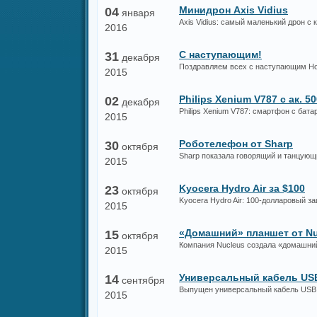
Минидрон Axis Vidius
04
января
Axis Vidius: самый маленький дрон с
2016
С наступающим!
31
декабря
Поздравляем всех с наступающим Но
2015
Philips Xenium V787 с ак. 5
02
декабря
Philips Xenium V787: смартфон с бат
2015
Роботелефон от Sharp
30
октября
Sharp показала говорящий и танцую
2015
Kyocera Hydro Air за $100
23
октября
Kyocera Hydro Air: 100-долларовый
2015
«Домашний» планшет от Nu
15
октября
Компания Nucleus создала «домашни
2015
Универсальный кабель US
14
сентября
Выпущен универсальный кабель USB 
2015