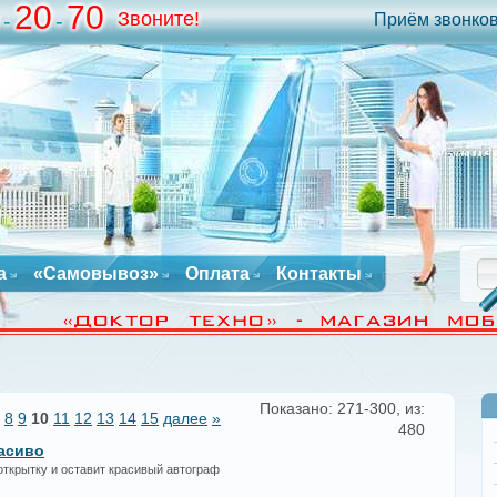
20
70
Звоните!
-
-
Приём звонков 
а
«Самовывоз»
Оплата
Контакты
Показано: 271-300, из:
8
9
10
11
12
13
14
15
далее
»
480
расиво
открытку и оставит красивый автограф