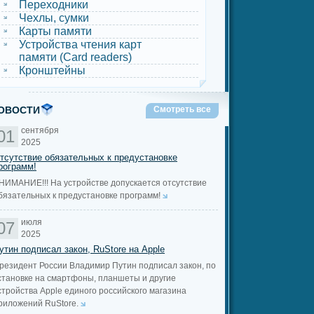
Переходники
Чехлы, сумки
Карты памяти
Устройства чтения карт
памяти (Card readers)
Кронштейны
ОВОСТИ
Смотреть все
сентября
01
2025
тсутствие обязательных к предустановке
рограмм!
НИМАНИЕ!!! На устройстве допускается отсутствие
бязательных к предустановке программ!
июля
07
2025
утин подписал закон, RuStore на Apple
резидент России Владимир Путин подписал закон, по
становке на смартфоны, планшеты и другие
стройства Apple единого российского магазина
риложений RuStore.