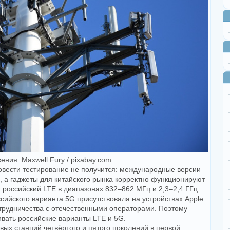
ения: Maxwell Fury / pixabay.com
овести тестирование не получится: международные версии
 а гаджеты для китайского рынка корректно функционируют
 российский LTE в диапазонах 832–862 МГц и 2,3–2,4 ГГц.
сийского варианта 5G присутствовала на устройствах Apple
отрудничества с отечественными операторами. Поэтому
вать российские варианты LTE и 5G.
вых станций четвёртого и пятого поколений в первой