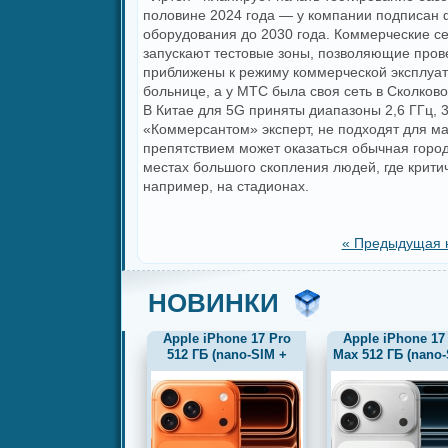
половине 2024 года — у компании подписан ф
оборудования до 2030 года. Коммерческие сет
запускают тестовые зоны, позволяющие прове
приближены к режиму коммерческой эксплуата
больнице, а у МТС была своя сеть в Сколково
В Китае для 5G приняты диапазоны 2,6 ГГц, 3
«Коммерсантом» эксперт, не подходят для м
препятствием может оказаться обычная город
местах большого скопления людей, где крит
например, на стадионах.
« Предыдущая 
НОВИНКИ
Apple iPhone 17 Pro
Apple iPhone 17
512 ГБ (nano-SIM +
Max 512 ГБ (nano-
eSIM) оранжевый,
eSIM) серебрис
новый, предактив, без
комплекта