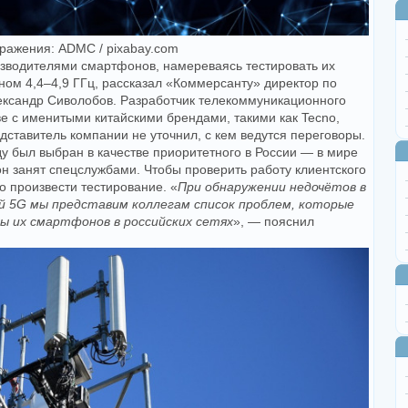
ражения: ADMC / pixabay.com
изводителями смартфонов, намереваясь тестировать их
оном 4,4–4,9 ГГц, рассказал «Коммерсанту» директор по
ександр Сиволобов. Разработчик телекоммуникационного
е с именитыми китайскими брендами, такими как Tecno,
редставитель компании не уточнил, с кем ведутся переговоры.
ду был выбран в качестве приоритетного в России — в мире
он занят спецслужбами. Чтобы проверить работу клиентского
о произвести тестирование. «
При обнаружении недочётов в
 5G мы представим коллегам список проблем, которые
 их смартфонов в российских сетях
», — пояснил