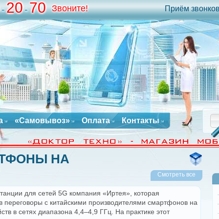
20
70
Звоните!
-
-
Приём звонков 
а
«Самовывоз»
Оплата
Контакты
РТФОНЫ НА
Смотреть все
анции для сетей 5G компания «Иртея», которая
в переговоры с китайскими производителями смартфонов на
тв в сетях диапазона 4,4–4,9 ГГц. На практике этот