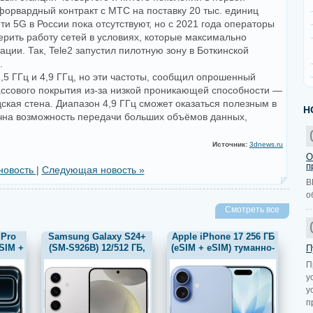
орвардный контракт с МТС на поставку 20 тыс. единиц
и 5G в России пока отсутствуют, но с 2021 года операторы
рить работу сетей в условиях, которые максимально
ции. Так, Tele2 запустил пилотную зону в Боткинской
.
,5 ГГц и 4,9 ГГц, но эти частоты, сообщил опрошенный
ассового покрытия из-за низкой проникающей способности —
ская стена. Диапазон 4,9 ГГц сможет оказаться полезным в
Н
ична возможность передачи больших объёмов данных,
Источник:
3dnews.ru
О
п
новость
|
Следующая новость »
В
о
Смотреть все
 Pro
Samsung Galaxy S24+
Apple iPhone 17 256 ГБ
SIM +
(SM-S926B) 12/512 ГБ,
(eSIM + eSIM) туманно-
П
тый
серый
голубой
П
у
у
п