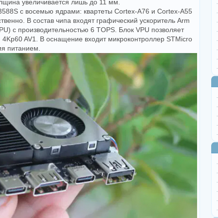
лщина увеличивается лишь до 11 мм.
588S с восемью ядрами: квартеты Cortex-A76 и Cortex-A55
тственно. В состав чипа входят графический ускоритель Arm
PU) с производительностью 6 TOPS. Блок VPU позволяет
 4Kp60 AV1. В оснащение входит микроконтроллер STMicro
я питанием.