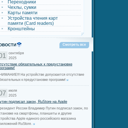
Переходники
Чехлы, сумки
Карты памяти
Устройства чтения карт
памяти (Card readers)
Кронштейны
ОВОСТИ
Смотреть все
сентября
01
2025
тсутствие обязательных к предустановке
рограмм!
НИМАНИЕ!!! На устройстве допускается отсутствие
бязательных к предустановке программ!
июля
07
2025
утин подписал закон, RuStore на Apple
резидент России Владимир Путин подписал закон, по
становке на смартфоны, планшеты и другие
стройства Apple единого российского магазина
риложений RuStore.