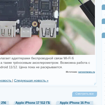
агает адаптерами беспроводной связи Wi-Fi 6
5.0, а также трёхосевым акселерометром. Возможна работа с
roid 11/12. Цена пока не раскрывается.
Источник:
servernews.ru
новость
|
Следующая новость »
Смотреть все
 256
Apple iPhone 17 512 ГБ
Apple iPhone 16 Pro