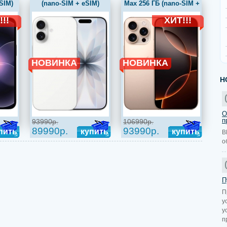
SIM)
(nano-SIM + eSIM)
Max 256 ГБ (nano-SIM +
белый
eSIM) пустынный титан
!!
ХИТ!!!
НОВИНКА
НОВИНКА
Н
О
п
93990р.
106990р.
89990р.
93990р.
пить
купить
купить
В
о
П
П
у
у
п