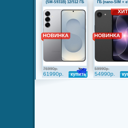
(SM-S931B) 12/512 ГБ
ГБ (nano-SIM + e
RU, серый
черный
ХИТ!
НОВИНКА
НОВИНКА
76990р.
59990р.
61990р.
54990р.
купить
ку