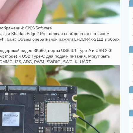
зображений: CNX-Software
sic и Khadas Edge2 Pro: первая снабжена флеш-чипом
64 Гбайт. Объём оперативной памяти LPDDR4x-2112 в обоих
ддержкой видео 8Kp60, порты USB 3.1 Type-A и USB 2.0
 Alt mode) и USB Type-C для подачи питания. Могут быть
 SDMMC, I2S, ADC, PWM, SWDIO, SWCLK, UART.